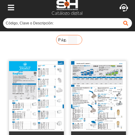
Catálogo digital
Pág.
Pág.
279
Pág.
280