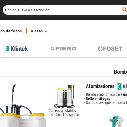
co de fotos
Vistas
Bomba