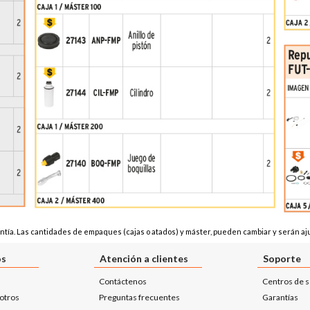
tía. Las cantidades de empaques (cajas o atados) y máster, pueden cambiar y serán aju
os
Atención a clientes
Soporte
Contáctenos
Centros de s
otros
Preguntas frecuentes
Garantías